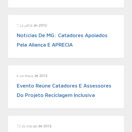
Aliadas
1 de julho de 2012
Notícias De MG: Catadores Apoiados
Pela Aliança E APRECIA
Notícias
4 de maio de 2012
Evento Reúne Catadores E Assessores
Do Projeto Reciclagem Inclusiva
Aliadas
13 de março de 2012