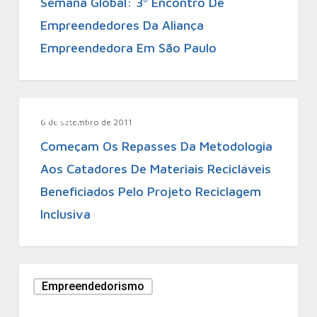
Semana Global: 3º Encontro De
Empreendedores Da Aliança
Empreendedora Em São Paulo
Aliadas
6 de setembro de 2011
Começam Os Repasses Da Metodologia
Aos Catadores De Materiais Recicláveis
Beneficiados Pelo Projeto Reciclagem
Inclusiva
Empreendedorismo