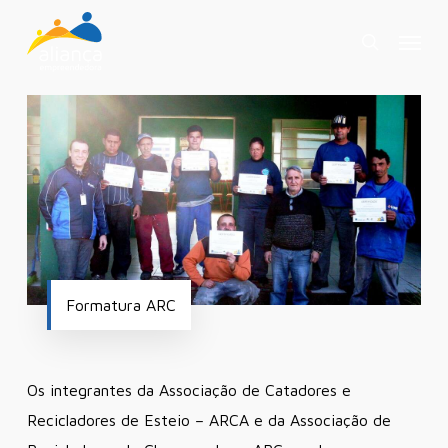
Skip
Menu
to
search
main
content
Formatura ARC
Os integrantes da Associação de Catadores e
Recicladores de Esteio – ARCA e da Associação de