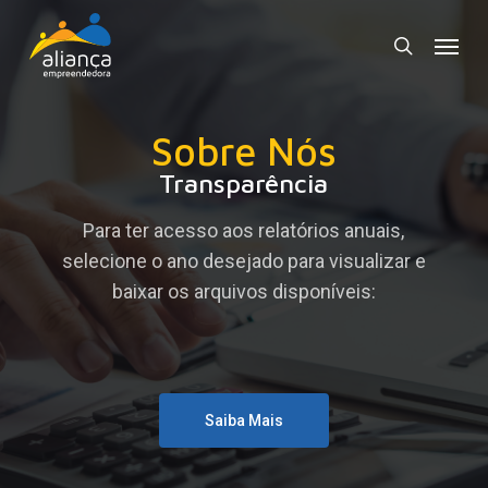
Skip
Menu
to
search
main
content
Sobre Nós
Transparência
Para ter acesso aos relatórios anuais,
selecione o ano desejado para visualizar e
baixar os arquivos disponíveis:
Saiba Mais