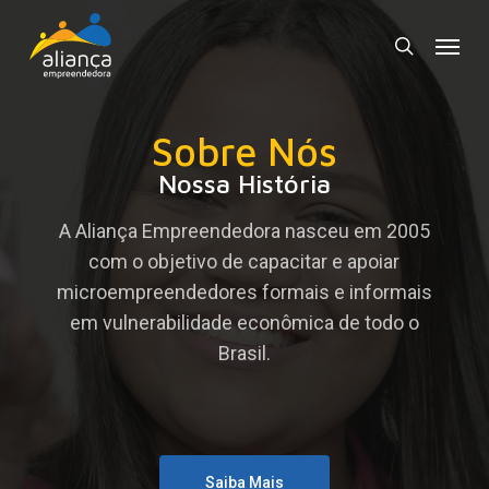
Skip
Menu
to
search
main
content
Sobre Nós
Nossa História
A Aliança Empreendedora nasceu em 2005
com o objetivo de capacitar e apoiar
microempreendedores formais e informais
em vulnerabilidade econômica de todo o
Brasil.
Saiba Mais