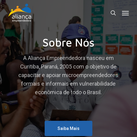
Skip
Menu
to
search
main
content
Sobre Nós
A Aliança Empreendedora nasceu em
Curitiba, Paraná, 2005 com o objetivo de
capacitar e apoiar microempreendedores
formais e informais em vulnerabilidade
econômica de todo o Brasil.
Saiba Mais