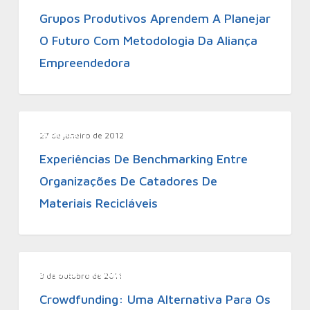
Grupos Produtivos Aprendem A Planejar
O Futuro Com Metodologia Da Aliança
Empreendedora
Aliadas
27 de janeiro de 2012
Experiências De Benchmarking Entre
Organizações De Catadores De
Materiais Recicláveis
Empreendedorismo
3 de outubro de 2011
Crowdfunding: Uma Alternativa Para Os