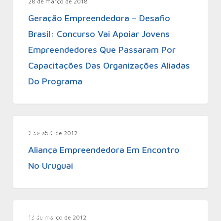
28 de março de 2018
Geração Empreendedora – Desafio
Brasil: Concurso Vai Apoiar Jovens
Empreendedores Que Passaram Por
Capacitações Das Organizações Aliadas
Do Programa
Notícias
2 de abril de 2012
Aliança Empreendedora Em Encontro
No Uruguai
Aliadas
13 de março de 2012