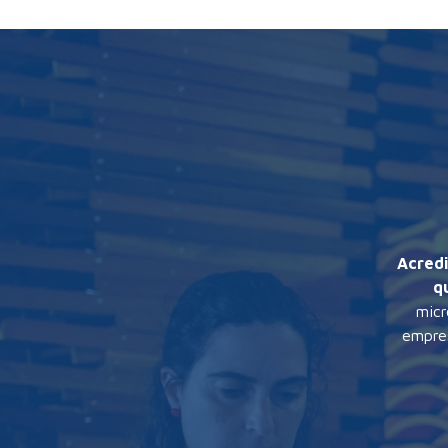
Acredi
q
micr
empres