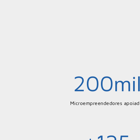
200
mi
Microempreendedores apoiad