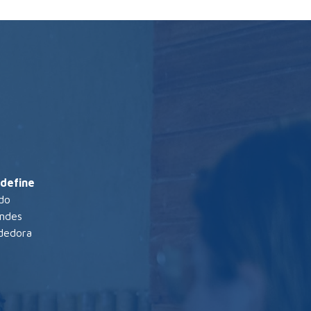
 define
do
andes
ndedora