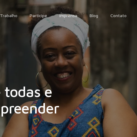
Trabalho
Participe
Imprensa
Blog
Contato
 todas e
preender