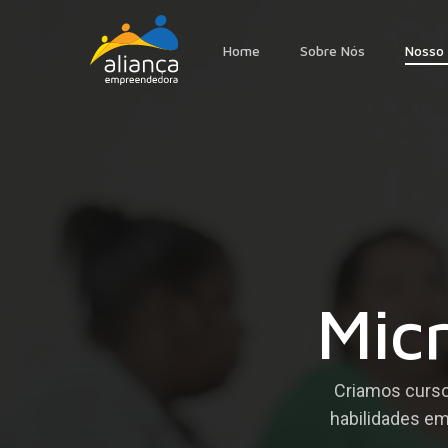
Skip
to
Home
Sobre Nós
Nosso 
main
content
Mic
Criamos curso
habilidades em