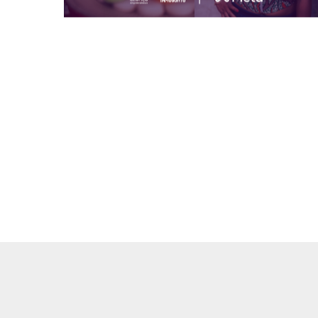
#ElaFazHistória