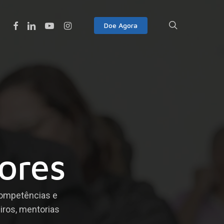
Facebook
Linkedin
Youtube
Instagram
search
Doe Agora
a
ores
competências e
iros, mentorias