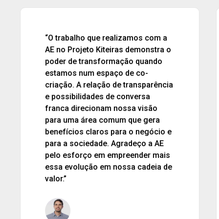
“A Aliança Empreendedora é nossa
aliada na importante missão de
revelar histórias de pequenos
empreendedores que com muita
dedicação transformam e
desenvolvem economias locais.
Graças a essa parceira, temos sido
capazes de inspirar novos casos
de sucesso e alavancar o micro
empreendedorismo no Brasil.”
Helen Faquinetti
Ex-gerente de Comunicação
Institucional e Sustentabilidade – Citi