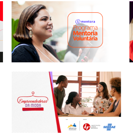
Instituto Lojas Renner, Realize E
Tamo Junto – Voa Guria
IMentora