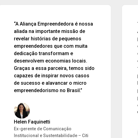
“O trabalho que realizamos com a
AE no Projeto Kiteiras demonstra o
poder de transformação quando
estamos num espaço de co-
criação. A relação de transparência
e possibilidades de conversa
franca direcionam nossa visão
para uma área comum que gera
benefícios claros para o negócio e
para a sociedade. Agradeço a AE
pelo esforço em empreender mais
essa evolução em nossa cadeia de
valor.”