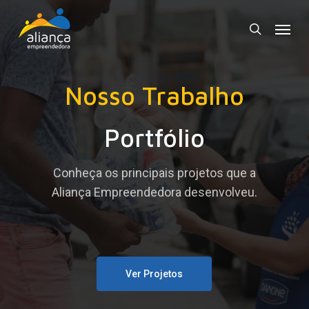
Skip
Menu
to
search
main
content
Nosso Trabalho
Portfólio
Conheça os principais projetos que a
Aliança Empreendedora desenvolveu.
Ver Projetos