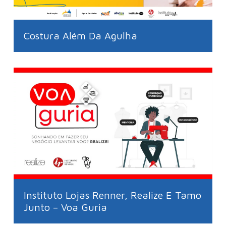
Costura Além Da Agulha
Instituto Lojas Renner, Realize E Tamo
Junto – Voa Guria