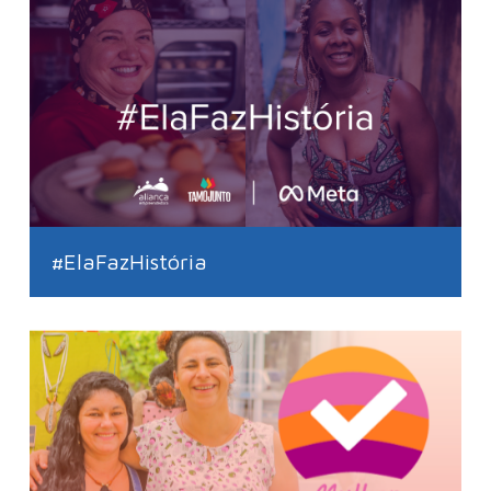
#ElaFazHistória