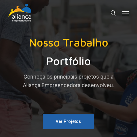
Skip
Menu
to
search
main
content
Nosso Trabalho
Portfólio
Conheça os principais projetos que a
Aliança Empreendedora desenvolveu.
Ver Projetos