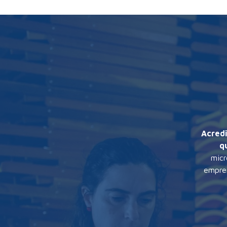
Acredi
q
micr
empres