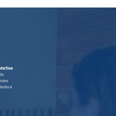
 define
do
andes
ndedora