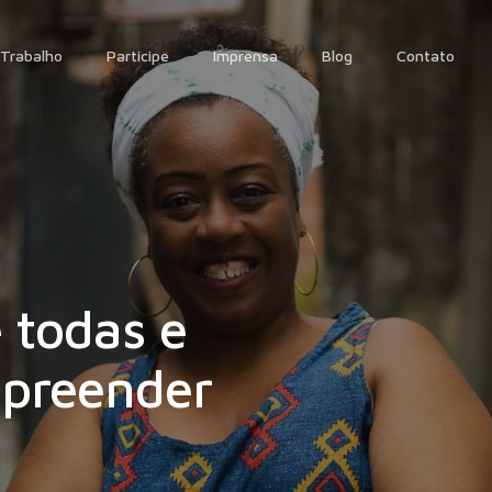
Trabalho
Participe
Imprensa
Blog
Contato
 todas e
preender