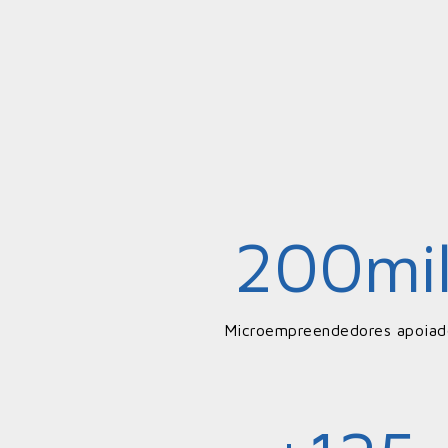
200
mi
Microempreendedores apoiad