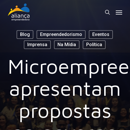
Skip
Menu
to
search
main
content
Blog
Empreendedorismo
Eventos
Imprensa
Na Mídia
Política
Microempree
apresentam
propostas