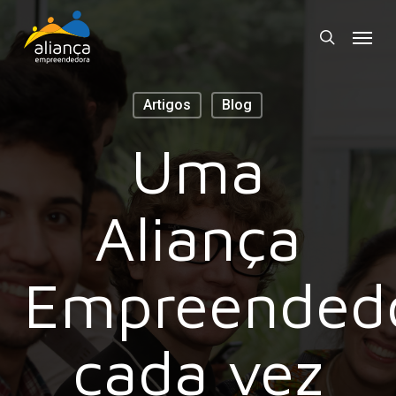
Skip
Menu
to
search
main
content
Artigos
Blog
Uma
Aliança
Empreended
cada vez