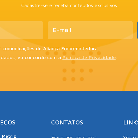
Cadastre-se e receba conteúdos exclusivos
r comunicações de Aliança Empreendedora.
 dados, eu concordo com a
Política de Privacidade
.
EÇOS
CONTATOS
LINK
– Matriz
Envie-nos um e-mail
Sobre 