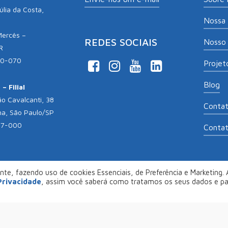
lia da Costa,
Nossa 
Mercês –
REDES SOCIAIS
Nosso 
R
10-070
Projeto
Blog
– Filial
o Cavalcanti, 38
Conta
na, São Paulo/SP
17-000
Conta
te, fazendo uso de cookies Essenciais, de Preferência e Marketing. A
opyright 2026
Aliança Empreendedora
. Desenvolvido por
Col
 Privacidade
, assim você saberá como tratamos os seus dados e p