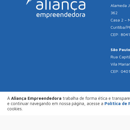
Alameda Jú
362
Casa 2 – 
Curitiba/P
CEP: 804
São Paulo 
Rua Capitã
Vila Maria
CEP: 040
A
Aliança Empreendedora
trabalha de forma ética e transparen
© C
e continuar navegando em nossa página, acesse a
Política de
FAÇA SEU PROJETO CONOSCO
cookies.