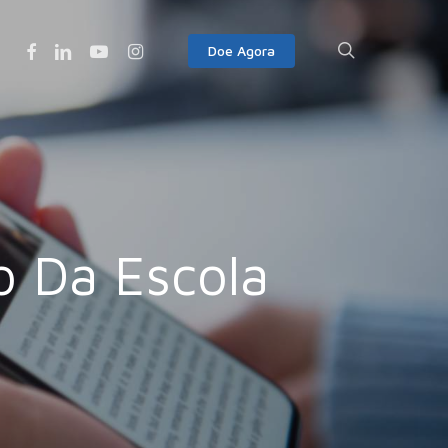
Facebook
Linkedin
Youtube
Instagram
search
Doe Agora
o Da Escola