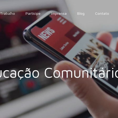
Trabalho
Participe
Imprensa
Blog
Contato
ucação Comunitári