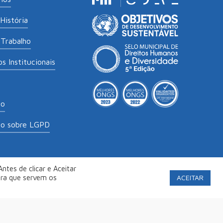
História
Trabalho
s Institucionais
to
to sobre LGPD
ntes de clicar e Aceitar
labs
.
Política de Privacidade
ACEITAR
ara que servem os