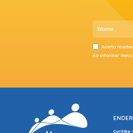
Aceito recebe
Ao informar meus
ENDER
Curitiba 