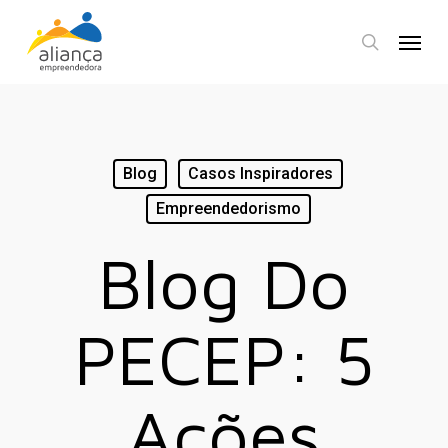
Skip
Menu
to
search
main
content
Blog
Casos Inspiradores
Empreendedorismo
Blog Do
PECEP: 5
Ações