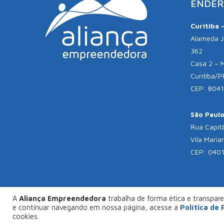
ENDER
Curitiba 
Alameda Jú
362
Casa 2 – 
Curitiba/P
CEP: 804
São Paulo 
Rua Capitã
Vila Maria
CEP: 040
A
Aliança Empreendedora
trabalha de forma ética e transparen
© C
e continuar navegando em nossa página, acesse a
Política de
FAÇA SEU PROJETO CONOSCO
cookies.