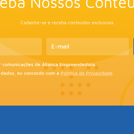
eba Nossos Conte
Cadastre-se e receba conteúdos exclusivos
r comunicações de Aliança Empreendedora.
 dados, eu concordo com a
Política de Privacidade
.