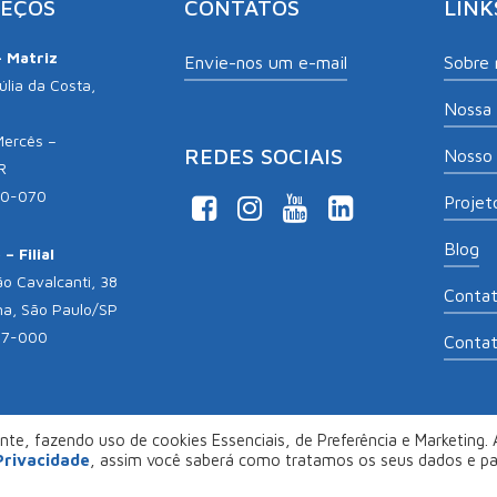
EÇOS
CONTATOS
LINK
– Matriz
Envie-nos um e-mail
Sobre 
lia da Costa,
Nossa 
Mercês –
REDES SOCIAIS
Nosso 
R
10-070
Projeto
Blog
– Filial
o Cavalcanti, 38
Conta
na, São Paulo/SP
17-000
Conta
te, fazendo uso de cookies Essenciais, de Preferência e Marketing. A
opyright 2026
Aliança Empreendedora
. Desenvolvido por
Col
 Privacidade
, assim você saberá como tratamos os seus dados e p