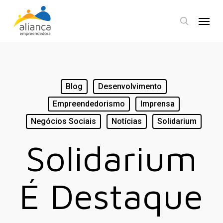
Skip
Menu
to
search
main
content
Blog
Desenvolvimento
Empreendedorismo
Imprensa
Negócios Sociais
Notícias
Solidarium
Solidarium
É Destaque