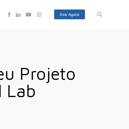
Facebook
Linkedin
Youtube
Instagram
search
Doe Agora
eu Projeto
l Lab