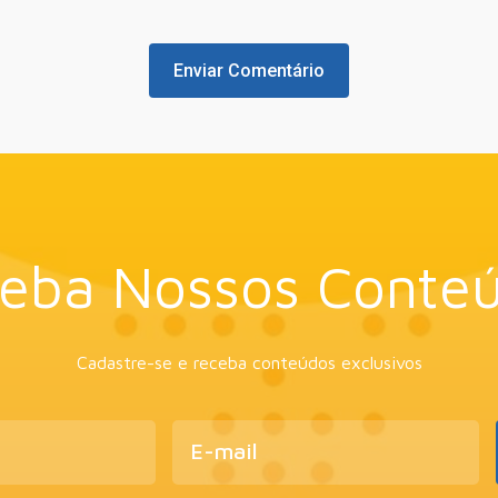
eba Nossos Conte
Cadastre-se e receba conteúdos exclusivos