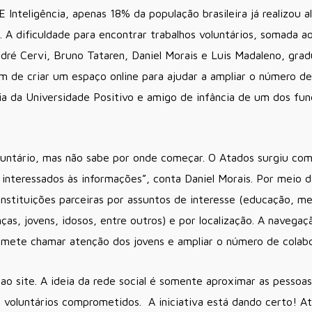
nteligência, apenas 18% da população brasileira já realizou a
 A dificuldade para encontrar trabalhos voluntários, somada
ndré Cervi, Bruno Tataren, Daniel Morais e Luis Madaleno, gr
 de criar um espaço online para ajudar a ampliar o número de 
ia da Universidade Positivo e amigo de infância de um dos fun
luntário, mas não sabe por onde começar. O Atados surgiu com 
 interessados às informações”, conta Daniel Morais. Por meio da
instituições parceiras por assuntos de interesse (educação, me
ças, jovens, idosos, entre outros) e por localização. A navega
omete chamar atenção dos jovens e ampliar o número de colabo
 ao site. A ideia da rede social é somente aproximar as pessoa
e voluntários comprometidos. A iniciativa está dando certo! 