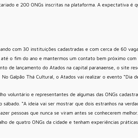
riado e 200 ONGs inscritas na plataforma. A expectativa é q
ndo com 30 instituições cadastradas e com cerca de 60 vagas 
até o fim do ano e mantermos um contato bem próximo com to
vento de lançamento do Atados na capital paranaense, o site re
 No Galpão Thá Cultural, o Atados vai realizar o evento “Dia d
alho voluntário e representantes de algumas das ONGs cadastra
do sábado. “A ideia vai ser mostrar que dois estranhos na ve
fazer pessoas que nunca se viram antes se conhecerem melho
alho de quatro ONGs da cidade e tenham experiências práticas