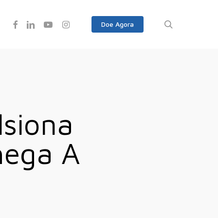
Facebook
Linkedin
Youtube
Instagram
search
Doe Agora
lsiona
hega A