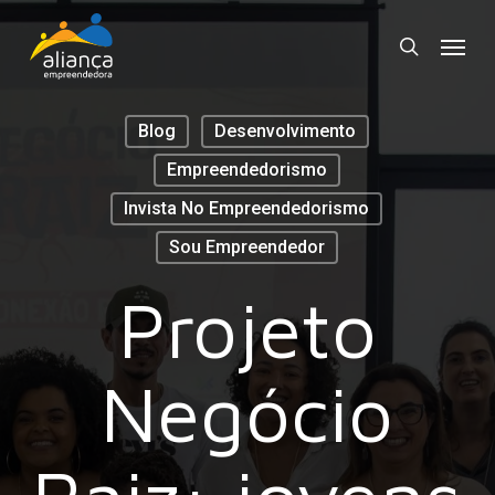
Skip
Menu
to
search
main
content
Blog
Desenvolvimento
Empreendedorismo
Invista No Empreendedorismo
Sou Empreendedor
Projeto
Negócio