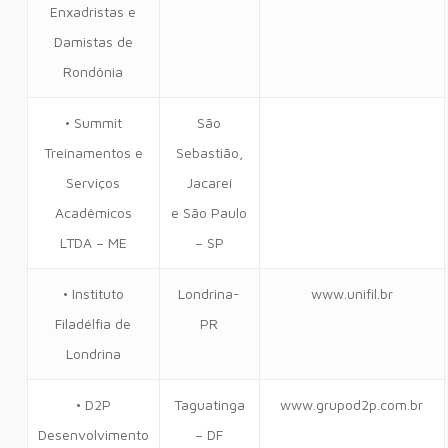
Enxadristas e
Damistas de
Rondônia
• Summit
São
Treinamentos e
Sebastião,
Serviços
Jacareí
Acadêmicos
e São Paulo
LTDA – ME
– SP
• Instituto
Londrina-
www.unifil.br
Filadélfia de
PR
Londrina
• D2P
Taguatinga
www.grupod2p.com.br
Desenvolvimento
– DF