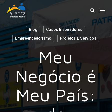
Skip
Menu
to
search
main
content
Blog
Casos Inspiradores
Empreendedorismo
Projetos E Serviços
Meu
Negócio é
Meu País: