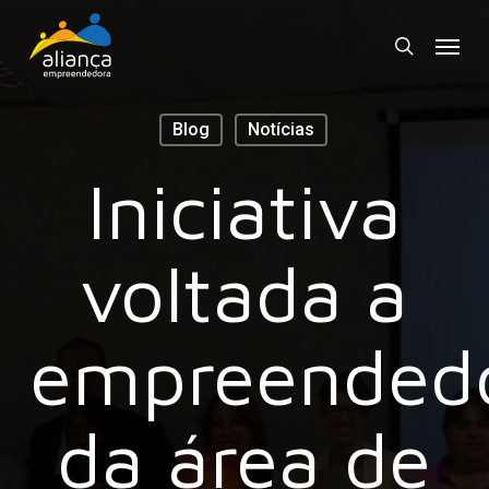
Skip
Menu
to
search
main
content
Blog
Notícias
Iniciativa
voltada a
empreended
da área de