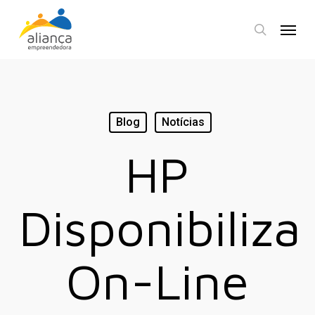
Skip
Menu
to
search
main
content
Blog
Notícias
HP
Disponibiliza
On-Line