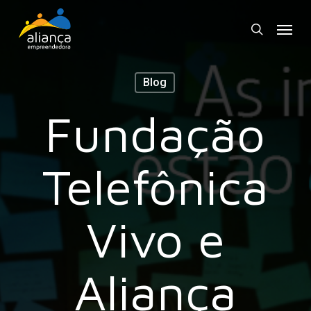
Skip
Menu
to
search
main
content
Blog
Fundação
Telefônica
Vivo e
Aliança