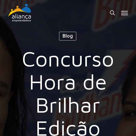
Skip
Menu
to
search
main
content
Blog
Concurso
Hora de
Brilhar
Edição