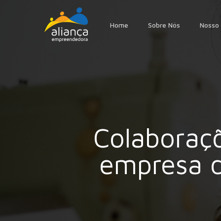
Skip
to
Home
Sobre Nós
Nosso 
main
content
Colaboraçõ
empresa d