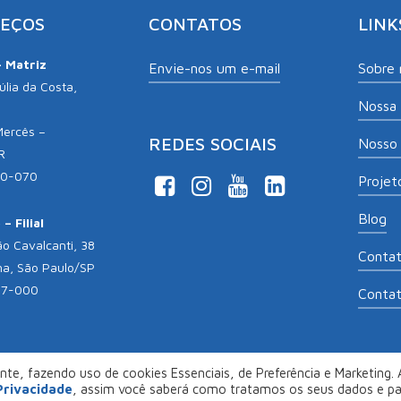
EÇOS
CONTATOS
LINK
– Matriz
Envie-nos um e-mail
Sobre 
lia da Costa,
Nossa 
Mercês –
REDES SOCIAIS
Nosso 
R
10-070
Projeto
Blog
– Filial
o Cavalcanti, 38
Conta
na, São Paulo/SP
17-000
Conta
te, fazendo uso de cookies Essenciais, de Preferência e Marketing. A
opyright 2026
Aliança Empreendedora
. Desenvolvido por
Col
 Privacidade
, assim você saberá como tratamos os seus dados e p