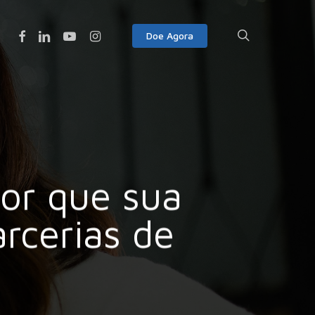
Facebook
Linkedin
Youtube
Instagram
search
Doe Agora
por que sua
rcerias de