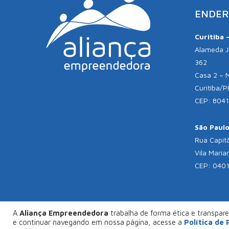
ENDER
Curitiba 
Alameda Jú
362
Casa 2 – 
Curitiba/P
CEP: 804
São Paulo 
Rua Capitã
Vila Maria
CEP: 040
A
Aliança Empreendedora
trabalha de forma ética e transparen
© C
e continuar navegando em nossa página, acesse a
Política de