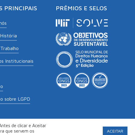
S PRINCIPAIS
PRÊMIOS E SELOS
nós
História
Trabalho
s Institucionais
to
to sobre LGPD
ntes de clicar e Aceitar
labs
.
Política de Privacidade
ACEITAR
ara que servem os