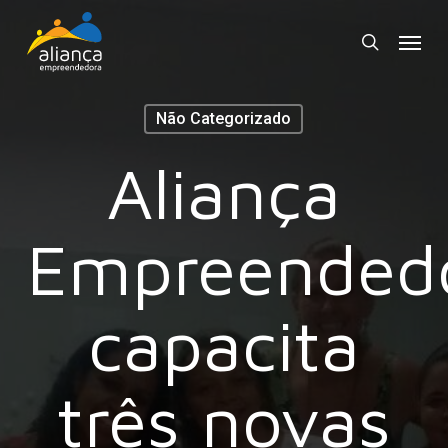
Skip
Menu
to
search
main
content
Não Categorizado
Aliança
Empreended
capacita
três novas