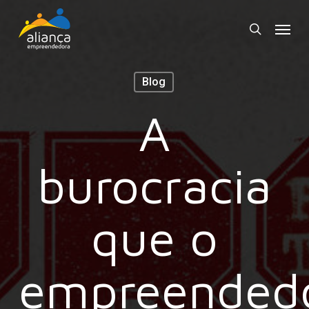
Skip
Menu
to
search
main
content
Blog
A
burocracia
que o
empreended