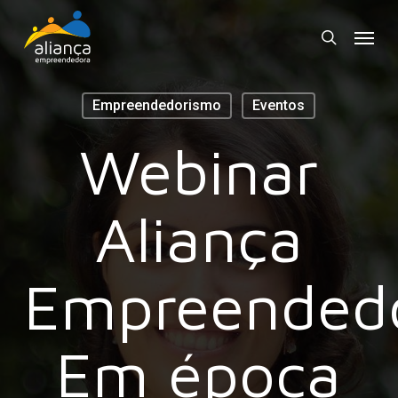
Skip
Menu
to
search
main
content
Empreendedorismo
Eventos
Webinar
Aliança
Empreended
Em época