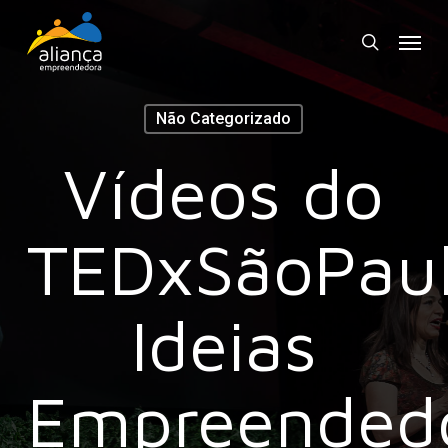
Skip
Menu
to
search
main
content
Não Categorizado
Vídeos do
TEDxSãoPau
Ideias
Empreended