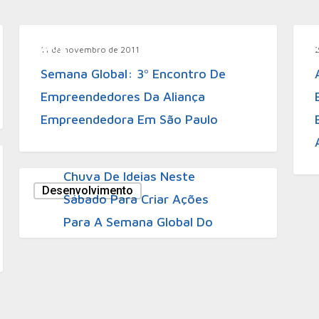
Blog
11 de novembro de 2011
Semana Global: 3º Encontro De
Empreendedores Da Aliança
Empreendedora Em São Paulo
30 de setembro de 2011
Chuva De Ideias Neste
Desenvolvimento
Sábado Para Criar Ações
Para A Semana Global Do
Empreendedorismo 2011