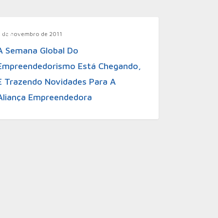
Blog
2 de novembro de 2011
A Semana Global Do
Empreendedorismo Está Chegando,
E Trazendo Novidades Para A
Aliança Empreendedora