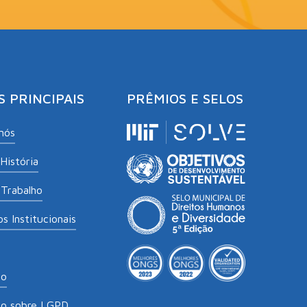
S PRINCIPAIS
PRÊMIOS E SELOS
nós
História
Trabalho
s Institucionais
to
to sobre LGPD