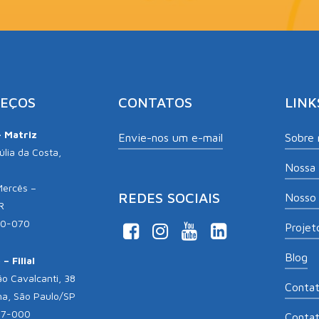
EÇOS
CONTATOS
LINK
– Matriz
Envie-nos um e-mail
Sobre 
lia da Costa,
Nossa 
Mercês –
REDES SOCIAIS
Nosso 
R
10-070
Projeto
Blog
– Filial
o Cavalcanti, 38
Conta
na, São Paulo/SP
17-000
Conta