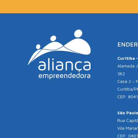
ENDER
Curitiba 
Alameda Jú
362
Casa 2 – 
Curitiba/P
CEP: 804
São Paulo 
Rua Capitã
Vila Maria
CEP: 040