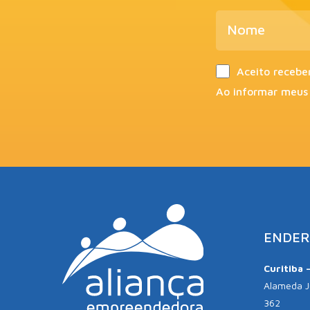
Aceito recebe
Ao informar meus
ENDER
Curitiba 
Alameda Jú
362