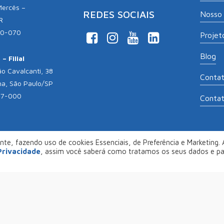
Mercês –
REDES SOCIAIS
Nosso 
R
10-070
Projeto
Blog
– Filial
o Cavalcanti, 38
Conta
na, São Paulo/SP
17-000
Conta
te, fazendo uso de cookies Essenciais, de Preferência e Marketing. A
opyright 2026
Aliança Empreendedora
. Desenvolvido por
Col
 Privacidade
, assim você saberá como tratamos os seus dados e p