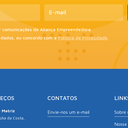
r comunicações de Aliança Empreendedora.
 dados, eu concordo com a
Política de Privacidade
.
EÇOS
CONTATOS
LINK
– Matriz
Envie-nos um e-mail
Sobre 
lia da Costa,
Nossa 