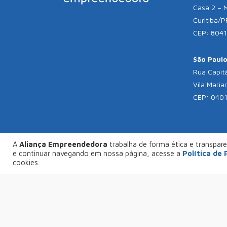
Casa 2 – 
Curitiba/P
CEP: 804
São Paulo 
Rua Capitã
Vila Maria
CEP: 040
A
Aliança Empreendedora
trabalha de forma ética e transparen
© C
e continuar navegando em nossa página, acesse a
Política de
FAÇA SEU PROJETO CONOSCO
cookies.