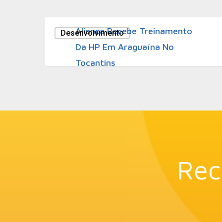
27 de julho de 2011
Aliança Recebe Treinamento
Desenvolvimento
Da HP Em Araguaína No
Tocantins
Rec