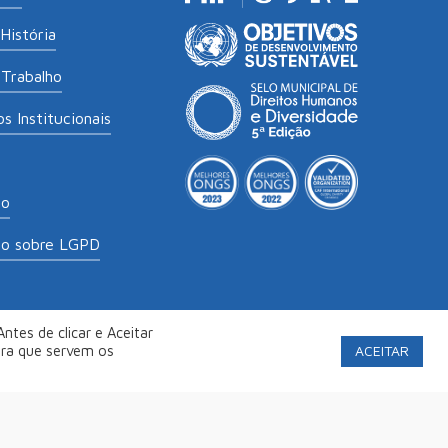
História
Trabalho
s Institucionais
to
to sobre LGPD
ntes de clicar e Aceitar
labs
.
Política de Privacidade
ACEITAR
ara que servem os