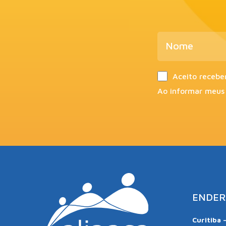
Aceito recebe
Ao informar meus
ENDER
Curitiba 