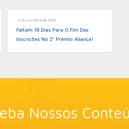
Notícias
10 de setembro de 2012
Faltam 18 Dias Para O Fim Das
Inscrições No 2º Prêmio Aliança!
eba Nossos Conte