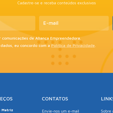
Cadastre-se e receba conteúdos exclusivos
r comunicações de Aliança Empreendedora.
 dados, eu concordo com a
Política de Privacidade
.
EÇOS
CONTATOS
LINK
– Matriz
Envie-nos um e-mail
Sobre 