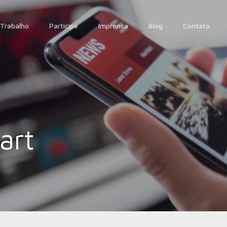
Trabalho
Participe
Imprensa
Blog
Contato
art