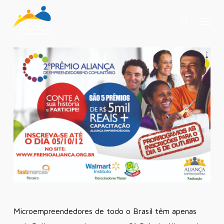
Skip
Menu
to
search
main
content
Microempreendedores de todo o Brasil têm apenas