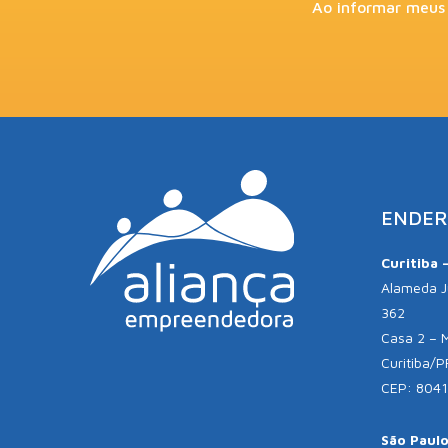
Ao informar meus
ENDER
Curitiba 
Alameda Jú
362
Casa 2 – 
Curitiba/P
CEP: 804
São Paulo 