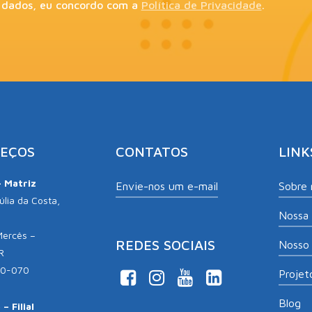
 dados, eu concordo com a
Política de Privacidade
.
EÇOS
CONTATOS
LINK
– Matriz
Envie-nos um e-mail
Sobre 
lia da Costa,
Nossa 
Mercês –
REDES SOCIAIS
Nosso 
R
10-070
Projeto
Blog
– Filial