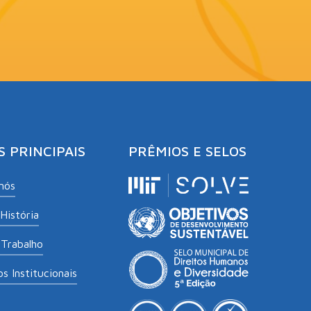
S PRINCIPAIS
PRÊMIOS E SELOS
nós
História
Trabalho
s Institucionais