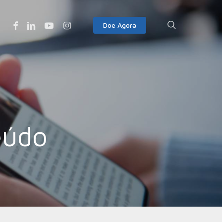
Facebook
Linkedin
Youtube
Instagram
search
Doe Agora
eúdo