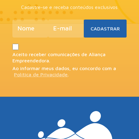
Cadastre-se e receba conteúdos exclusivos
Aceito receber comunicações de Aliança
Empreendedora.
Ao informar meus dados, eu concordo com a
Política de Privacidade
.