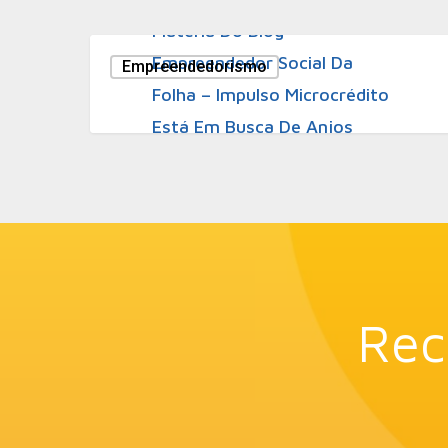
Matéria Do Blog
Empreendedor Social Da
Empreendedorismo
Folha – Impulso Microcrédito
Está Em Busca De Anjos
Investidores
Rec