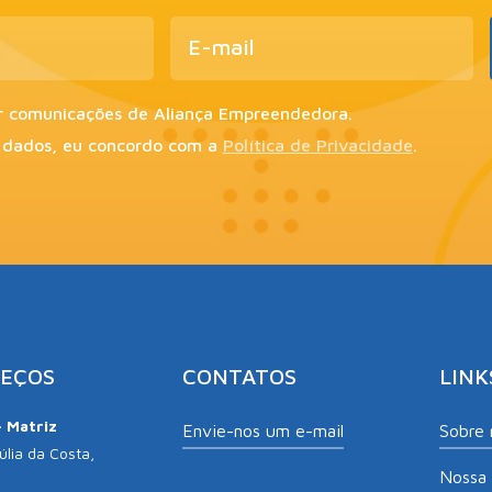
r comunicações de Aliança Empreendedora.
 dados, eu concordo com a
Política de Privacidade
.
EÇOS
CONTATOS
LINK
– Matriz
Envie-nos um e-mail
Sobre 
lia da Costa,
Nossa 