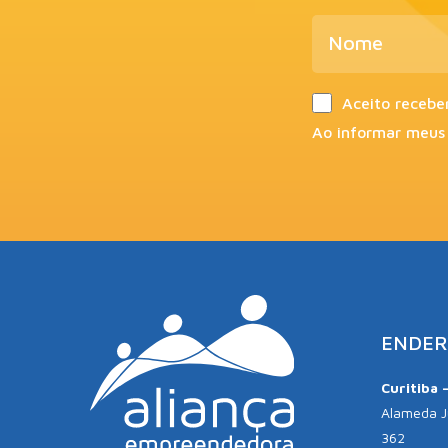
Aceito recebe
Ao informar meus
ENDER
Curitiba 
Alameda Jú
362