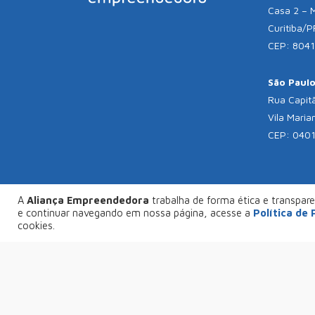
Casa 2 – 
Curitiba/P
CEP: 804
São Paulo 
Rua Capitã
Vila Maria
CEP: 040
A
Aliança Empreendedora
trabalha de forma ética e transparen
© C
e continuar navegando em nossa página, acesse a
Política de
FAÇA SEU PROJETO CONOSCO
cookies.