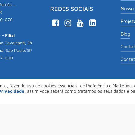
Mercês –
REDES SOCIAIS
Nosso 
R
10-070
Projeto
Blog
– Filial
o Cavalcanti, 38
Conta
na, São Paulo/SP
17-000
Conta
te, fazendo uso de cookies Essenciais, de Preferência e Marketing. A
opyright 2026
Aliança Empreendedora
. Desenvolvido por
Col
 Privacidade
, assim você saberá como tratamos os seus dados e p