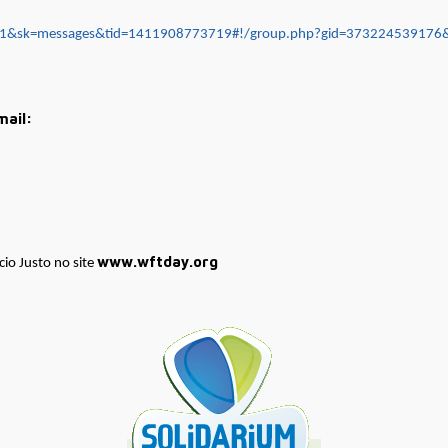
=1&sk=messages&tid=1411908773719#!/group.php?gid=373224539176&
mail:
www.wftday.org
io Justo no site