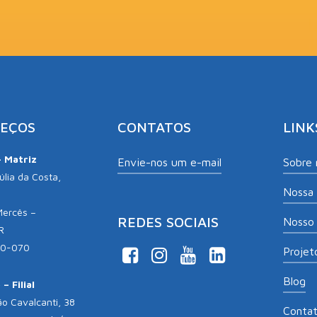
EÇOS
CONTATOS
LINK
– Matriz
Envie-nos um e-mail
Sobre 
lia da Costa,
Nossa 
Mercês –
REDES SOCIAIS
Nosso 
R
10-070
Projeto
Blog
– Filial
o Cavalcanti, 38
Conta