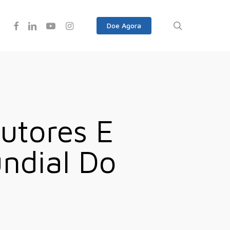
Facebook
Linkedin
Youtube
Instagram
search
Doe Agora
utores E
ndial Do