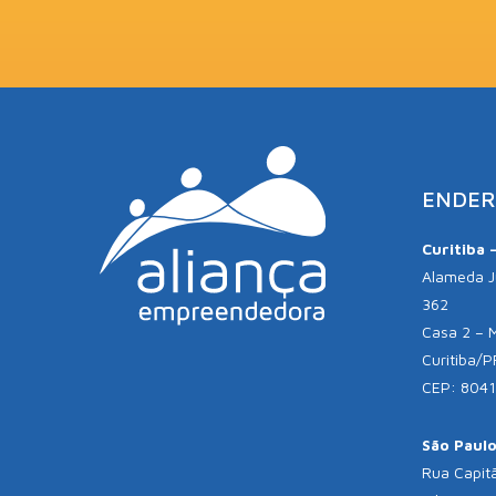
ENDER
Curitiba 
Alameda Jú
362
Casa 2 – 
Curitiba/P
CEP: 804
São Paulo 
Rua Capitã