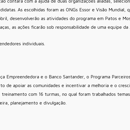
ão contará com a ajuda de duas organizações aliadas, seleciona
didatas. As escolhidas foram as ONGs Essor e Visão Mundial, 
abril, desenvolverão as atividades do programa em Patos e Mo
raças, as ações ficarão sob responsabilidade de uma equipe da
ndedores individuais.
ança Empreendedora e o Banco Santander, o Programa Parceiro
o de apoiar as comunidades e incentivar a melhoria e o cre
ou treinamento com 16 turmas, no qual foram trabalhados tem
ira, planejamento e divulgação.