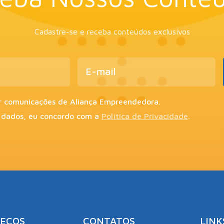
Cadastre-se e receba conteúdos exclusivos
r comunicações de Aliança Empreendedora.
 dados, eu concordo com a
Política de Privacidade
.
EÇOS
CONTATOS
LINK