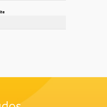
ite
údos