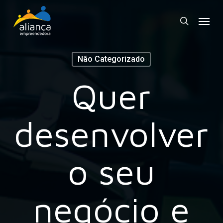
Skip
Menu
to
search
main
content
Não Categorizado
Quer
desenvolver
o seu
negócio e