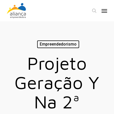
Skip
Menu
to
search
main
content
Empreendedorismo
Projeto
Geração Y
Na 2ª