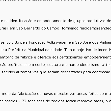
te na identificação e empoderamento de grupos produtivos de 
 Brasil em São Bernardo do Campo, formando microempreended
senvolvido pela Fundação Volkswagen em São José dos Pinhais
e a Prefeitura Municipal da cidade. Tem o objetivo de incenti
ntorno da fábrica e oferece aos participantes empoderamento
ação profissional em corte, costura e empreendedorismo, utili
e tecidos automotivos que seriam descartados para confecção d
 meio da fabricação de novas e exclusivas peças feitas com t
cionários – 72 toneladas de tecidos foram reaproveitadas, o 