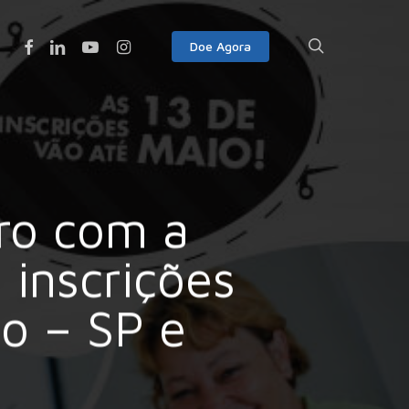
Facebook
Linkedin
Youtube
Instagram
search
Doe Agora
ro com a
inscrições
o – SP e