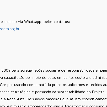
r e-mail ou via Whatsapp, pelos contatos:
dora.org.br
 2009 para agregar ações sociais e de responsabilidade ambien
ava capacitação por meio de aulas em corte, costura e admini
o Campo, usando como matéria prima os uniformes e tecidos a
enho estratégico e pensando na sustentabilidade do Projeto, 
 e a Rede Asta. Dois novos parceiros que atuam especificam
usivo, estimular o empreendedorismo e transformar o consumo 