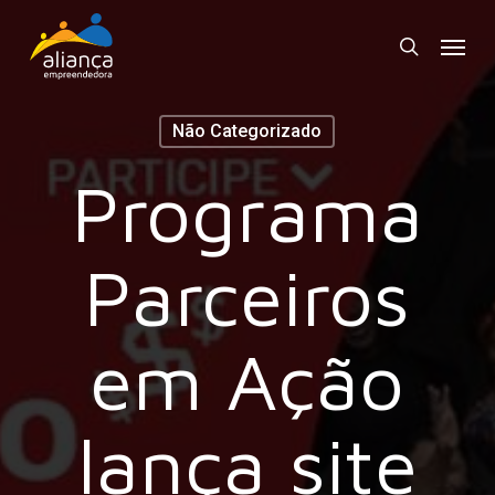
Skip
Menu
to
search
main
content
Não Categorizado
Programa
Parceiros
em Ação
lança site