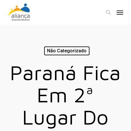
Skip
Menu
to
search
main
content
Não Categorizado
Paraná Fica
Em 2ª
Lugar Do