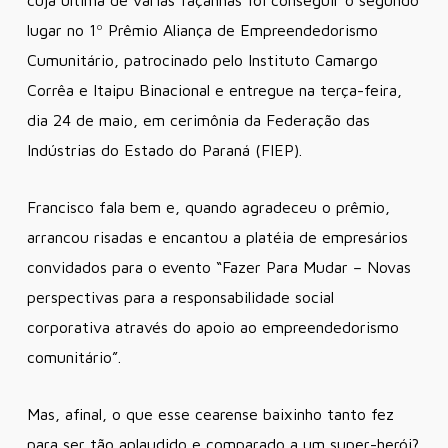
cuja última de várias façanhas foi conseguir o segundo
lugar no 1º Prêmio Aliança de Empreendedorismo
Cumunitário, patrocinado pelo Instituto Camargo
Corrêa e Itaipu Binacional e entregue na terça-feira,
dia 24 de maio, em cerimônia da Federação das
Indústrias do Estado do Paraná (FIEP).
Francisco fala bem e, quando agradeceu o prêmio,
arrancou risadas e encantou a platéia de empresários
convidados para o evento “Fazer Para Mudar – Novas
perspectivas para a responsabilidade social
corporativa através do apoio ao empreendedorismo
comunitário”.
Mas, afinal, o que esse cearense baixinho tanto fez
para ser tão aplaudido e comparado a um super-herói?