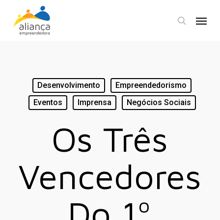
Skip
Menu
to
search
main
content
Desenvolvimento
Empreendedorismo
Eventos
Imprensa
Negócios Sociais
Os Três
Vencedores
Do 1º