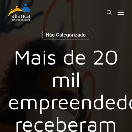
Skip
Menu
to
search
main
content
Não Categorizado
Mais de 20
mil
empreended
receberam