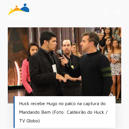
Skip
Menu
to
search
main
content
Huck recebe Hugo no palco na captura do
Mandando Bem (Foto: Caldeirão do Huck /
TV Globo)