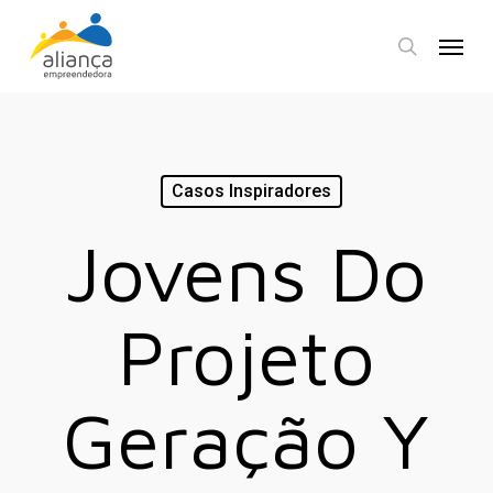
Skip
Menu
to
search
main
content
Casos Inspiradores
Jovens Do
Projeto
Geração Y