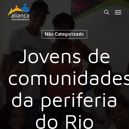
Skip
Menu
to
search
main
content
Não Categorizado
Jovens de
comunidade
da periferia
do Rio